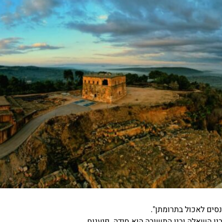
סים לאכול בתרומתן".
 השאלה ובין התשובה הוא חידה. פיענוח